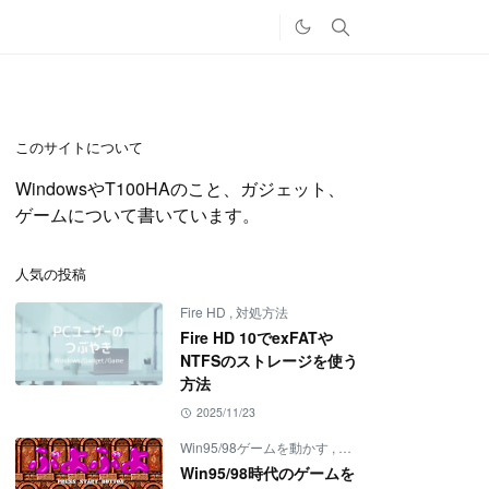
このサイトについて
WindowsやT100HAのこと、ガジェット、
ゲームについて書いています。
人気の投稿
Fire HD
,
対処方法
Fire HD 10でexFATや
NTFSのストレージを使う
方法
2025/11/23
Win95/98ゲームを動かす
,
ゲーム
,
対処方法
Win95/98時代のゲームを