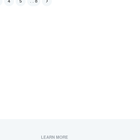
4
5
. . 8
LEARN MORE