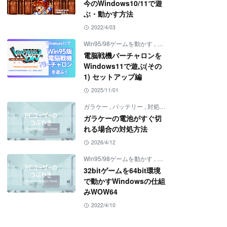
今のWindows10/11で遊
ぶ・動かす方法
2022/4/03
Win95/98ゲームを動かす
,
ゲーム
,
バーチャロン
電脳戦機バーチャロンを
Windows11で遊ぶ(その
1) セットアップ編
2025/11/01
ガラケー
,
バッテリー
,
対処方法
ガラケーの電池がすぐ切
れる場合の対処方法
2026/4/12
Win95/98ゲームを動かす
,
Windowsの仕組み
,
ゲー
32bitゲームを64bit環境
で動かすWindowsの仕組
みWOW64
2022/4/10