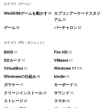
カテゴリ［ゲーム］
Win95/98ゲームを動かす
カプコンアーケードスタジ
[8]
アム
[2]
ゲーム
バーチャロン
[9]
[2]
カテゴリ［PC・ガジェット］
BIOS
Fire HD
[1]
[7]
SDカード
VMware
[1]
[1]
VirtualBox
Windows 11
[1]
[13]
Windowsの仕組み
kindle
[6]
[1]
ガラケー
キーボード
[1]
[5]
クリーンインストール
サウンド
[4]
[1]
ストレージ
スマホ
[3]
[4]