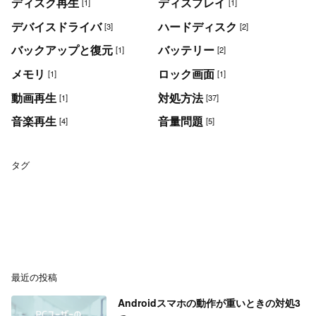
ディスク再生
ディスプレイ
[1]
[1]
デバイスドライバ
ハードディスク
[3]
[2]
バックアップと復元
バッテリー
[1]
[2]
メモリ
ロック画面
[1]
[1]
動画再生
対処方法
[1]
[37]
音楽再生
音量問題
[4]
[5]
タグ
最近の投稿
Androidスマホの動作が重いときの対処3