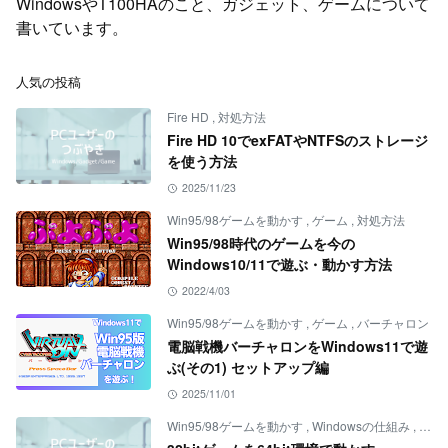
WindowsやT100HAのこと、ガジェット、ゲームについて
書いています。
人気の投稿
Fire HD
,
対処方法
Fire HD 10でexFATやNTFSのストレージ
を使う方法
2025/11/23
Win95/98ゲームを動かす
,
ゲーム
,
対処方法
Win95/98時代のゲームを今の
Windows10/11で遊ぶ・動かす方法
2022/4/03
Win95/98ゲームを動かす
,
ゲーム
,
バーチャロン
電脳戦機バーチャロンをWindows11で遊
ぶ(その1) セットアップ編
2025/11/01
Win95/98ゲームを動かす
,
Windowsの仕組み
,
ゲー