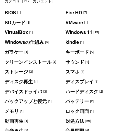
カテゴリ［PC・ガジェット］
BIOS
Fire HD
[1]
[7]
SDカード
VMware
[1]
[1]
VirtualBox
Windows 11
[1]
[13]
Windowsの仕組み
kindle
[6]
[1]
ガラケー
キーボード
[1]
[5]
クリーンインストール
サウンド
[4]
[1]
ストレージ
スマホ
[3]
[4]
ディスク再生
ディスプレイ
[1]
[1]
デバイスドライバ
ハードディスク
[3]
[2]
バックアップと復元
バッテリー
[1]
[2]
メモリ
ロック画面
[1]
[1]
動画再生
対処方法
[1]
[38]
音楽再生
音量問題
[4]
[5]