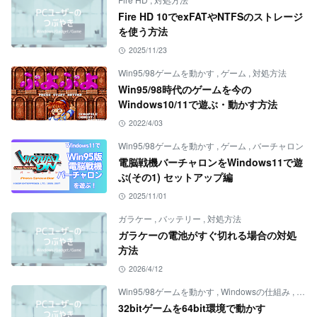
Fire HD 10でexFATやNTFSのストレージ
を使う方法
2025/11/23
Win95/98ゲームを動かす
,
ゲーム
,
対処方法
Win95/98時代のゲームを今の
Windows10/11で遊ぶ・動かす方法
2022/4/03
Win95/98ゲームを動かす
,
ゲーム
,
バーチャロン
電脳戦機バーチャロンをWindows11で遊
ぶ(その1) セットアップ編
2025/11/01
ガラケー
,
バッテリー
,
対処方法
ガラケーの電池がすぐ切れる場合の対処
方法
2026/4/12
Win95/98ゲームを動かす
,
Windowsの仕組み
,
ゲー
32bitゲームを64bit環境で動かす